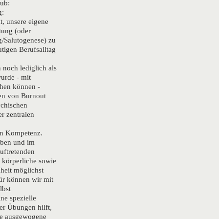
ub:
g:
it, unsere eigene
tung (oder
/Salutogenese) zu
utigen Berufsalltag
 noch lediglich als
urde - mit
hen können -
ten von Burnout
chischen
r zentralen
hen Kompetenz.
eben und im
auftretenden
 körperliche sowie
heit möglichst
für können wir mit
lbst
ne spezielle
r Übungen hilft,
ine ausgewogene