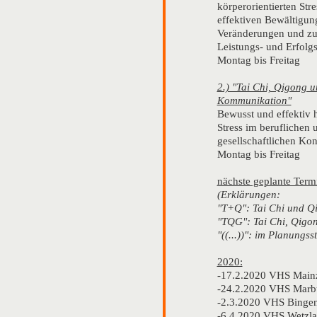
körperorientierten Str
effektiven Bewältigung
Veränderungen und z
Leistungs- und Erfolg
Montag bis Freitag
2.) "Tai Chi, Qigong u
Kommunikation"
Bewusst und effektiv 
Stress im beruflichen 
gesellschaftlichen Kon
Montag bis Freitag
nächste geplante Term
(Erklärungen:
"T+Q": Tai Chi und Q
"TQG": Tai Chi, Qigo
"((...))": im Planungs
2020:
-17.2.2020 VHS Mai
-24.2.2020 VHS Marb
-2.3.2020 VHS Binge
-6.4.2020 VHS Wetzla