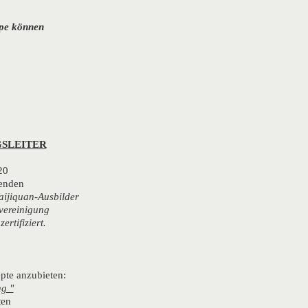
ype können
GSLEITER
20
enden
Taijiquan-Ausbilder
vereinigung
rtifiziert.
pte anzubieten:
ng "
ten