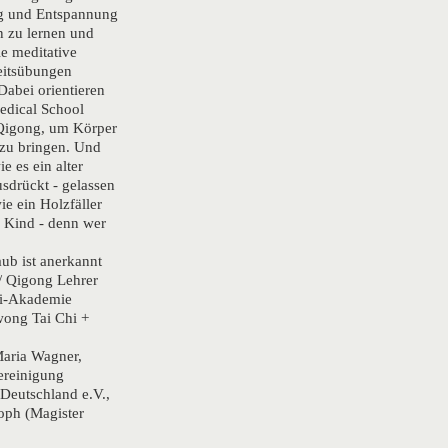
g und Entspannung
 zu lernen und
le meditative
eitsübungen
Dabei orientieren
edical School
 Qigong, um Körper
 zu bringen. Und
e es ein alter
sdrückt - gelassen
ie ein Holzfäller
 Kind - denn wer
aub ist anerkannt
 / Qigong Lehrer
ji-Akademie
ong Tai Chi +
Maria Wagner,
ereinigung
Deutschland e.V.,
oph (Magister