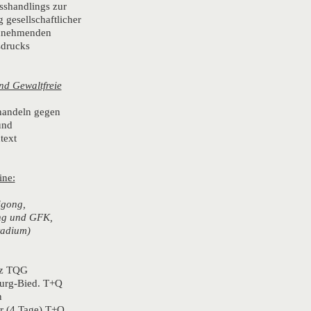
esshandlings zur
 gesellschaftlicher
unehmenden
sdrucks
nd Gewaltfreie
handeln gegen
und
text
ine:
igong,
ng und GFK,
stadium)
nz TQG
urg-Bied. T+Q
n
r (4 Tage) T+Q