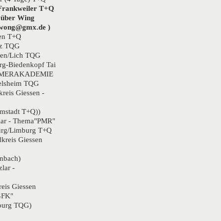
-Frankweiler T+Q
 über Wing
wong@gmx.de )
en T+Q
nz TQG
sen/Lich TQG
g-Biedenkopf Tai
OMMERAKADEMIE
elsheim TQG
reis Giessen -
mstadt T+Q))
lar - Thema"PMR"
urg/Limburg T+Q
kreis Giessen
nbach)
lar -
eis Giessen
GFK"
burg TQG)