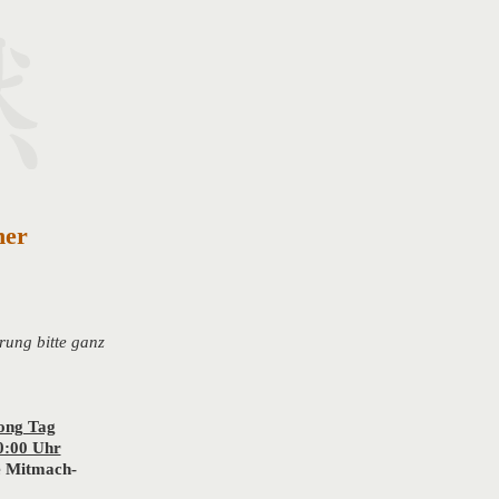
ner
rung bitte ganz
ong Tag
0:00 Uhr
ne Mitmach-