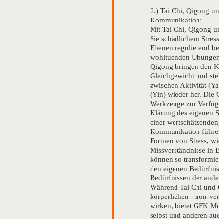
2.) Tai Chi, Qigong un
Kommunikation:
Mit Tai Chi, Qigong 
Sie schädlichem Stres
Ebenen regulierend b
wohltuenden Übungen 
Qigong bringen den K
Gleichgewicht und ste
zwischen Aktivität (Y
(Yin) wieder her. Die 
Werkzeuge zur Verfügu
Klärung des eigenen 
einer wertschätzenden,
Kommunikation führe
Formen von Stress, wi
Missverständnisse in B
können so transformier
den eigenen Bedürfni
Bedürfnissen der ander
Während Tai Chi und 
körperlichen - non-ve
wirken, bietet GFK Mö
selbst und anderen au