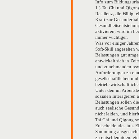
Info zum Bildungsurla
1.) Tai Chi und Qigon
Resilienz, die Fähigke
Kraft zur Gesunderhal
Gesundheitsentstehung
aktivieren, wird im he
immer wichtiger.
Was vor einiger Jahren
Soft-Skill angesehen w
Belastungen gut umge
entwickelt sich in Zei
und zunehmenden psy
Anforderungen zu eine
gesellschaftlichen und
betriebswirtschaftlic
Unter den im Arbeitsl
sozialen Interagieren 
Belastungen sollen die
auch seelische Gesund
nicht leiden, und hier
Tai Chi und Qigong se
Entscheidendes tun. Ei
Sammlung ausgesuchte
zu entschleunigen, e