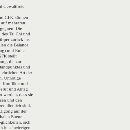
d Gewaltfreie
und GFK können
s auf mehreren
egegnen. Die
des Tai Chi und
örper zurück ins
llen die Balance
ang) und Ruhe
GFK stellt
ng, die zur
Standpunktes und
 ehrlichen Art der
n. Unnötige
e Konflikte und
eruf und Alltag
t werden, dass sie
ssen und den
en dienlich sind.
Qigong auf der
rbalen Ebene -
glichkeiten, sich
ch in schwierigen