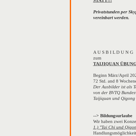
STATT!!!
Privatstunden per Sk
vereinbart werden.
A U S B I L D U N G
zum
TAIJIQUAN ÜBUN
Beginn März/April 20
72 Std. and 8 Wochen
Der Ausbilder ist als 
von der BVTQ Bundes
Taijiquan und Qigong ze
--> Bildungsurlaube
Wir haben zwei Konze
1.) "Tai Chi und Qigo
Handlungsmöglichkei